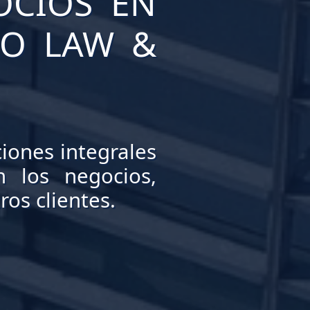
OCIOS EN
LO LAW &
iones integrales
n los negocios,
os clientes.